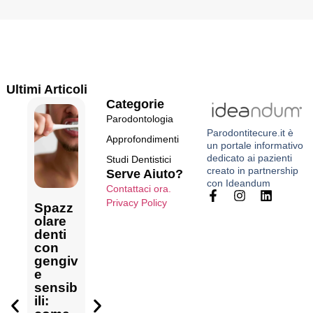
Ultimi Articoli
Categorie
Parodontologia
Parodontitecure.it
è
Approfondimenti
un portale informativo
dedicato ai pazienti
Studi Dentistici
creato in
partnership
Serve Aiuto?
con Ideandum
Contattaci ora.
Costo
Privacy Policy
Sinto
Spazz
Cosa
visita
mi
olare
fare
parod
comu
denti
quand
ontale:
Come
ni
con
o le
cosa
curare
della
gengiv
gengiv
compr
la
parod
e
e
ende
gengiv
ontite:
sensib
sangui
una
ite a
come
ili:
nano e
valuta
casa:
ricono