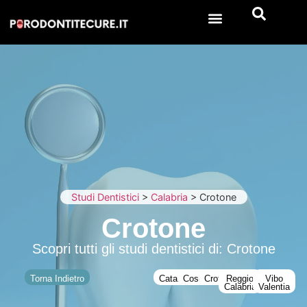
Studi Dentistici
>
Calabria
>
Crotone
Crotone
Scopri tutti gli studi dentistici di: Crotone
Torna Indietro
Catanzaro
Cosenza
Crotone
Reggio
Vibo
Calabria
Valentia