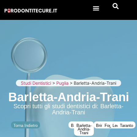
Studi Dentistici
>
Puglia
>
Barletta-Andria-Trani
Barletta-Andria-Trani
Scopri tutti gli studi dentistici di: Barletta-
Andria-Trani
Torna Indietro
Bari
Barletta-
Brindisi
Foggia
Lecce
Taranto
Andria-
Trani