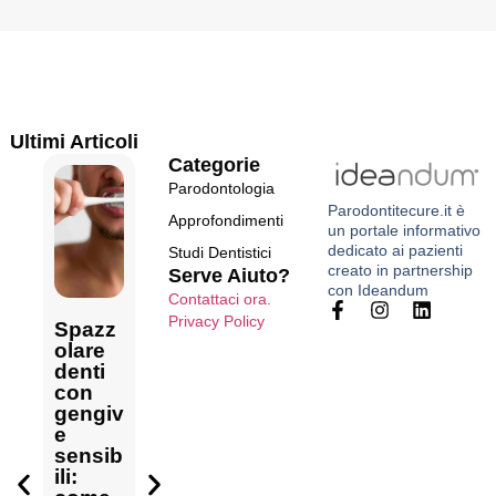
Ultimi Articoli
Categorie
Parodontologia
Parodontitecure.it
è
Approfondimenti
un portale informativo
dedicato ai pazienti
Studi Dentistici
creato in
partnership
Serve Aiuto?
con Ideandum
Contattaci ora.
Costo
Privacy Policy
Sinto
Spazz
Cosa
visita
mi
olare
fare
parod
comu
denti
quand
ontale:
Come
ni
con
o le
cosa
curare
della
gengiv
gengiv
compr
la
parod
e
e
ende
gengiv
ontite:
sensib
sangui
una
ite a
come
ili:
nano e
valuta
casa:
ricono