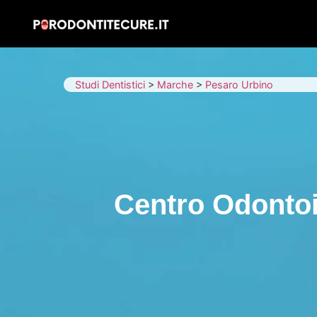
Studi Dentistici
>
Marche
>
Pesaro Urbino
Centro Odontoi