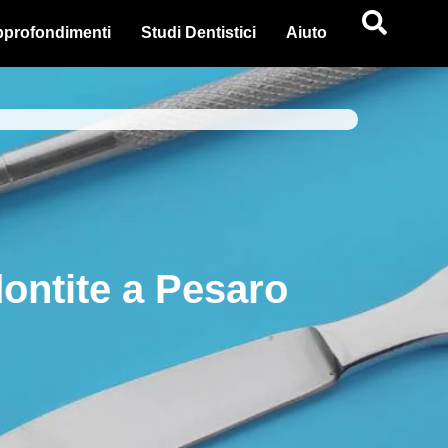
profondimenti
Studi Dentistici
Aiuto
ontite a Pesaro