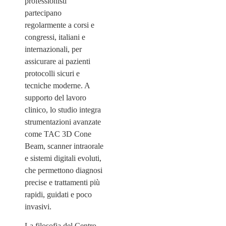
professionisti
partecipano
regolarmente a corsi e
congressi, italiani e
internazionali, per
assicurare ai pazienti
protocolli sicuri e
tecniche moderne. A
supporto del lavoro
clinico, lo studio integra
strumentazioni avanzate
come TAC 3D Cone
Beam, scanner intraorale
e sistemi digitali evoluti,
che permettono diagnosi
precise e trattamenti più
rapidi, guidati e poco
invasivi.
La filosofia del Centro