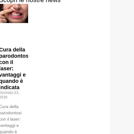
Cura della
parodontosi
con il
laser:
vantaggi e
quando è
indicata
Gennaio 23,
2026
Cura della
parodontosi
con il laser:
vantaggi e
quando è