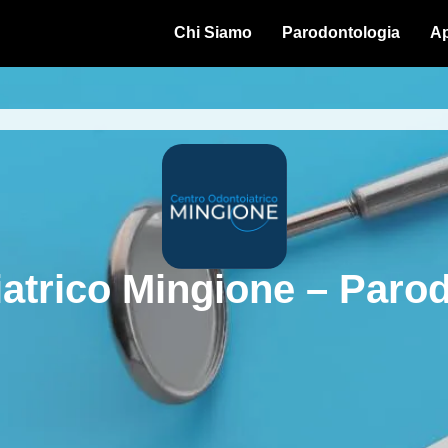
Chi Siamo
Parodontologia
Ap
atrico Mingione – Parod