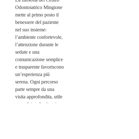
Odontoiatrico Mingione
mette al primo posto il
benessere del paziente
nel suo insieme:
l’ambiente confortevole,
l’attenzione durante le
sedute e una
comunicazione semplice
e trasparente favoriscono
un’esperienza più
serena. Ogni percorso
parte sempre da una
visita approfondita, utile
per valutare la situazione
clinica e concordare
obiettivi condivisi di
salute e miglioramento
del sorriso.