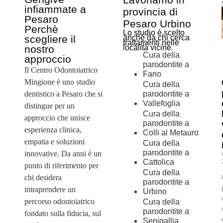
infiammate a
provincia di
Pesaro
Pesaro Urbino
Perchè
Lo studio è scelto
scegliere il
anche da chi cerca
trattamenti nelle
nostro
località vicine.
Cura della
approccio
parodontite a
Il Centro Odontoiatrico
Fano
Mingione è uno studio
Cura della
dentistico a Pesaro che si
parodontite a
Vallefoglia
distingue per un
Cura della
approccio che unisce
parodontite a
esperienza clinica,
Colli al Metauro
empatia e soluzioni
Cura della
parodontite a
innovative. Da anni è un
Cattolica
punto di riferimento per
Cura della
chi desidera
parodontite a
intraprendere un
Urbino
percorso odontoiatrico
Cura della
parodontite a
fondato sulla fiducia, sul
Senigallia