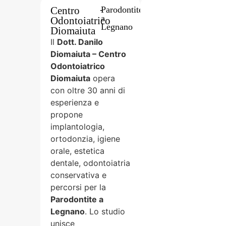
Centro
-
Parodontite
a
Odontoiatrico
Legnano
Diomaiuta
Il
Dott. Danilo
Diomaiuta – Centro
Odontoiatrico
Diomaiuta
opera
con oltre 30 anni di
esperienza e
propone
implantologia,
ortodonzia, igiene
orale, estetica
dentale, odontoiatria
conservativa e
percorsi per la
Parodontite a
Legnano
. Lo studio
unisce