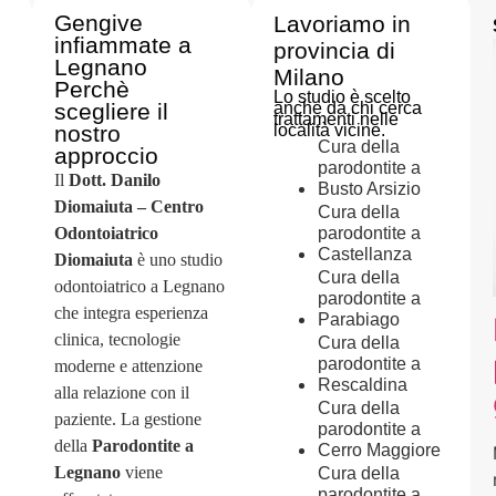
Gengive
Lavoriamo in
infiammate a
provincia di
Legnano
Milano
Perchè
Lo studio è scelto
scegliere il
anche da chi cerca
trattamenti nelle
nostro
località vicine.
Cura della
approccio
parodontite a
Il
Dott. Danilo
Busto Arsizio
Diomaiuta – Centro
Cura della
Odontoiatrico
parodontite a
Castellanza
Diomaiuta
è uno studio
Cura della
odontoiatrico a Legnano
parodontite a
che integra esperienza
Parabiago
clinica, tecnologie
Cura della
parodontite a
moderne e attenzione
Rescaldina
alla relazione con il
Cura della
paziente. La gestione
parodontite a
della
Parodontite a
Cerro Maggiore
Legnano
viene
Cura della
parodontite a