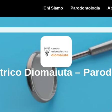
Chi Siamo
Parodontologia
Ap
trico Diomaiuta – Parod