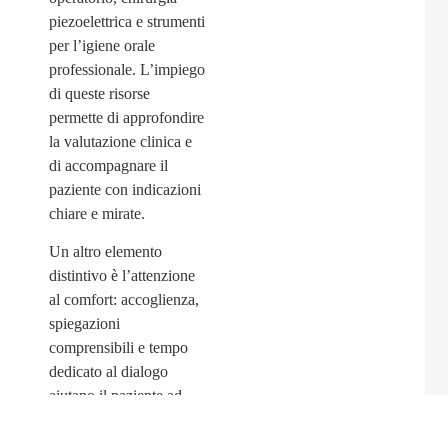
piezoelettrica e strumenti
per l’igiene orale
professionale. L’impiego
di queste risorse
permette di approfondire
la valutazione clinica e
di accompagnare il
paziente con indicazioni
chiare e mirate.
Un altro elemento
distintivo è l’attenzione
al comfort: accoglienza,
spiegazioni
comprensibili e tempo
dedicato al dialogo
aiutano il paziente ad
affrontare il percorso con
maggiore