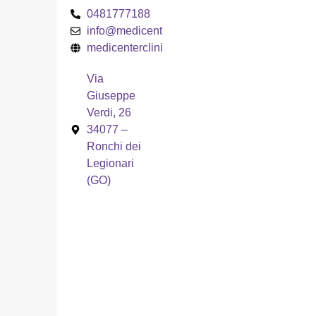
0481777188
info@medicentercliniche.it
medicentercliniche.it
Via
Giuseppe
Verdi, 26
34077 –
Ronchi dei
Legionari
(GO)