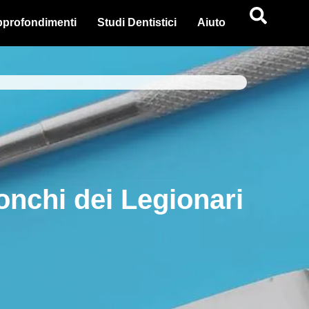
profondimenti
Studi Dentistici
Aiuto
onchi dei Legionari