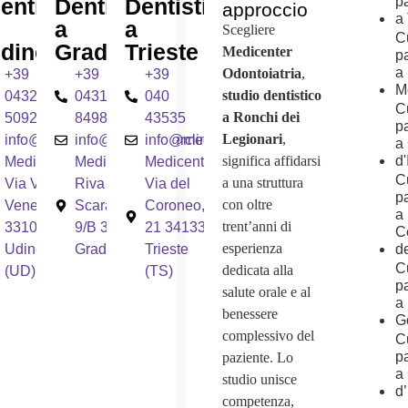
entistico
Dentistico
Dentistico
p
approccio
a
a
a
Scegliere
C
dine
Grado
Trieste
Medicenter
p
a
Odontoiatria
,
+39
+39
+39
M
studio dentistico
0432
0431
040
C
a Ronchi dei
509231
84981
43535
p
Legionari
,
info@medicentercliniche.it
info@medicentercliniche.it
info@medicentercliniche.it
a
significa affidarsi
d
Medicenter
Medicenter
Medicenter
C
a una struttura
Via Vittorio
Riva
Via del
p
con oltre
Veneto, 10
Scaramuzza,
Coroneo,
a
trent’anni di
33100 -
9/B 34073 -
21 34133 -
C
esperienza
Udine,
Grado (GO)
Trieste
de
C
dedicata alla
(UD)
(TS)
p
salute orale e al
a
benessere
G
complessivo del
C
p
paziente. Lo
a
studio unisce
d
competenza,