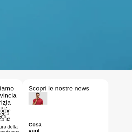
riamo
Scopri le nostre news
ovincia
rizia
io è
anche
cerca
enti
calità
Cosa
ura della
vuol