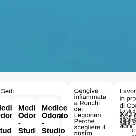
Gengive
 Sedi
Lavo
infiammate
in pr
a Ronchi
di Go
edicenter
Medicenter
Medicenter
dei
Lo stud
dontoiatria
Odontoiatria
Odontoiatria
Legionari
scelto 
da chi 
Perchè
trattam
-
-
nelle lo
scegliere il
vicine.
tudio
Studio
Studio
C
nostro