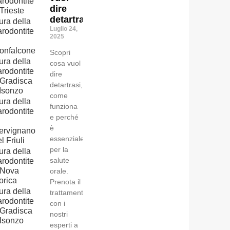
arodontite
dire
Trieste
detartrasi?
ura della
Luglio 24,
arodontite
2025
onfalcone
Scopri
ura della
cosa vuol
arodontite
dire
Gradisca
detartrasi,
'Isonzo
come
ura della
funziona
arodontite
e perché
è
ervignano
essenziale
l Friuli
per la
ura della
salute
arodontite
Nova
orale.
orica
Prenota il
ura della
trattamento
arodontite
con i
Gradisca
nostri
’Isonzo
esperti a