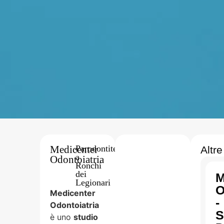
Medicenter
-
Parodontite
Altre
a
Odontoiatria
Ronchi
dei
M
Legionari
O
Medicenter
-
Odontoiatria
S
è uno
studio