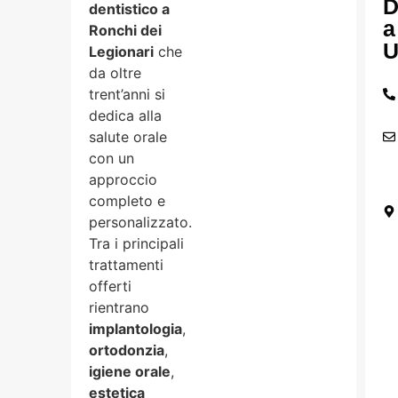
D
dentistico a
a
Ronchi dei
U
Legionari
che
da oltre
trent’anni si
dedica alla
salute orale
con un
approccio
completo e
personalizzato.
Tra i principali
trattamenti
offerti
rientrano
implantologia
,
ortodonzia
,
igiene orale
,
estetica