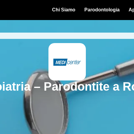
Chi Siamo
Parodontologia
Ap
atria – Parodontite a R