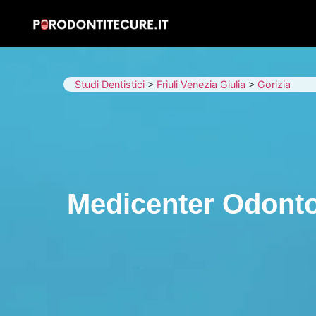
Studi Dentistici
>
Friuli Venezia Giulia
>
Gorizia
Medicenter Odontoi