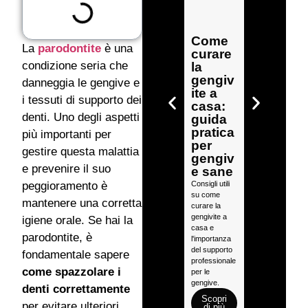
Cosa
fare
Come
La
parodontite
è una
quand
curare
o le
condizione seria che
la
gengiv
gengiv
danneggia le gengive e
e
ite a
i tessuti di supporto dei
sangui
casa:
nano e
denti. Uno degli aspetti
guida
perché
pratica
più importanti per
non
per
gestire questa malattia
andreb
gengiv
be
e prevenire il suo
e sane
ignorat
Consigli utili
peggioramento è
o
su come
mantenere una corretta
curare la
Cosa fare
gengivite a
quando le
igiene orale. Se hai la
casa e
gengive
parodontite, è
l'importanza
sanguinano:
del supporto
guida per
fondamentale sapere
professionale
capire i
come spazzolare i
per le
segnali da
gengive.
non ignorare.
denti correttamente
Scopri
Scopri
per evitare ulteriori
di più
di più