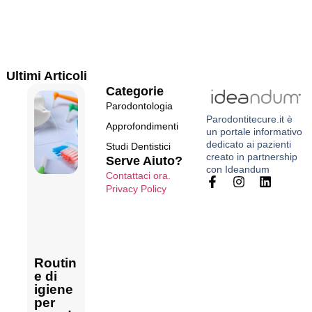
Ultimi Articoli
Categorie
Parodontologia
Parodontitecure.it
è
Approfondimenti
un portale informativo
dedicato ai pazienti
Studi Dentistici
creato in
partnership
Serve Aiuto?
con Ideandum
Contattaci ora.
Denti
Privacy Policy
fissi
con
parod
ontosi
Gengi
: Si
ve
Gengi
posso
Routin
gonfie
Cosa
vite e
no
e di
e
fare
parod
metter
igiene
dolora
per
ontosi
e i
per
nti:
evitare
: