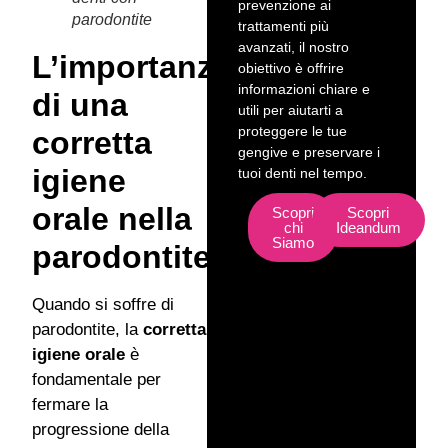
prevenzione ai
parodontite
trattamenti più
avanzati, il nostro
L’importanza
obiettivo è offrire
informazioni chiare e
di una
utili per aiutarti a
proteggere le tue
corretta
gengive e preservare i
igiene
tuoi denti nel tempo.
orale nella
Scopri
Scopri
chi
Ideandum
Siamo
parodontite
Quando si soffre di
parodontite, la
corretta
igiene orale
è
fondamentale per
fermare la
progressione della