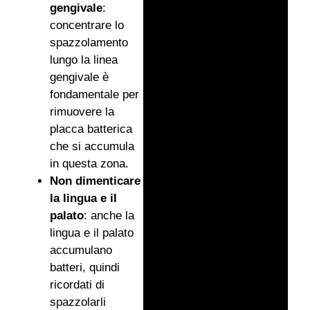
gengivale
:
concentrare lo
spazzolamento
lungo la linea
gengivale è
fondamentale per
rimuovere la
placca batterica
che si accumula
in questa zona.
Non dimenticare
la lingua e il
palato
: anche la
lingua e il palato
accumulano
batteri, quindi
ricordati di
spazzolarli