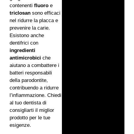
contenenti
fluoro
e
triclosan
sono efficaci
nel ridurre la placca e
prevenire la carie.
Esistono anche
dentifrici con
ingredienti
antimicrobici
che
aiutano a combattere i
batteri responsabili
della parodontite,
contribuendo a ridurre
l’infiammazione. Chiedi
al tuo dentista di
consigliarti il miglior
prodotto per le tue
esigenze.