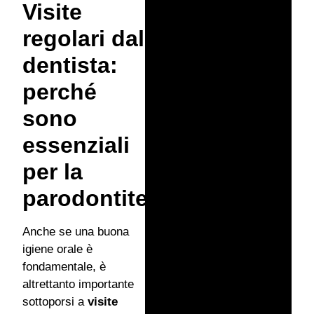
Visite
regolari dal
dentista:
perché
sono
essenziali
per la
parodontite
Anche se una buona
igiene orale è
fondamentale, è
altrettanto importante
sottoporsi a
visite