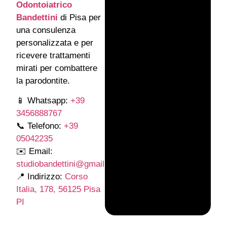
Odontoiatrico
Bandettini
di Pisa per
una consulenza
personalizzata e per
ricevere trattamenti
mirati per combattere
la parodontite.
📱 Whatsapp:
+39
3456888767
📞 Telefono:
+39
05042235
✉️ Email:
studiobandettini@gmail.com
📍 Indirizzo:
Corso
Italia, 178, 56125 Pisa
PI