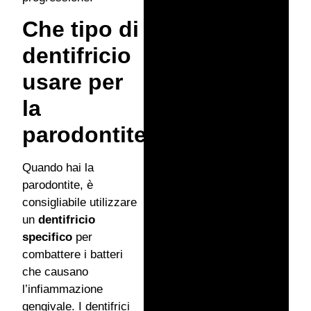
Che tipo di
dentifricio
usare per
la
parodontite?
Quando hai la
parodontite, è
consigliabile utilizzare
un
dentifricio
specifico
per
combattere i batteri
che causano
l’infiammazione
gengivale. I dentifrici