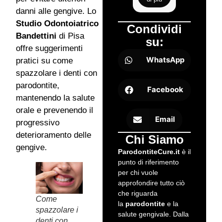
danni alle gengive. Lo
Studio Odontoiatrico
Condividi
Bandettini
di Pisa
su:
offre suggerimenti
WhatsApp
pratici su come
spazzolare i denti con
parodontite,
Facebook
mantenendo la salute
orale e prevenendo il
Email
progressivo
deterioramento delle
Chi Siamo
gengive.
ParodontiteCure.it
è il
punto di riferimento
per chi vuole
approfondire tutto ciò
che riguarda
Come
la
parodontite
e la
spazzolare i
salute gengivale. Dalla
denti con