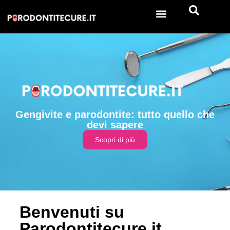
Gengivite e parodontite: tutto quello che
devi sapere
Scopri di più
Benvenuti su
Parodontitecure.it