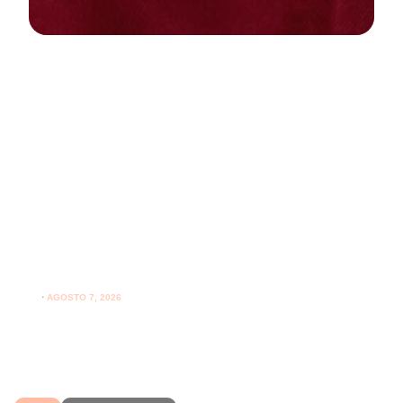
NEWS
PARODONTOLOGIA
Spazzolare denti con gengive
sensibili: come farlo correttamente
ogni giorno
⋅
AGOSTO 7, 2026
Spazzolare denti con gengive sensibili senza irritarle:
leggi i consigli per una pulizia più delicata.