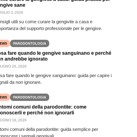
ngive sane
UGLIO 3, 2026
sigli utili su come curare la gengivite a casa e
importanza del supporto professionale per le gengive.
EWS
PARODONTOLOGIA
sa fare quando le gengive sanguinano e perché
n andrebbe ignorato
IUGNO 26, 2026
sa fare quando le gengive sanguinano: guida per capire i
gnali da non ignorare.
EWS
PARODONTOLOGIA
ntomi comuni della parodontite: come
conoscerli e perché non ignorarli
IUGNO 18, 2026
ntomi comuni della parodontite: guida semplice per
onoscere i segnali gengivali.