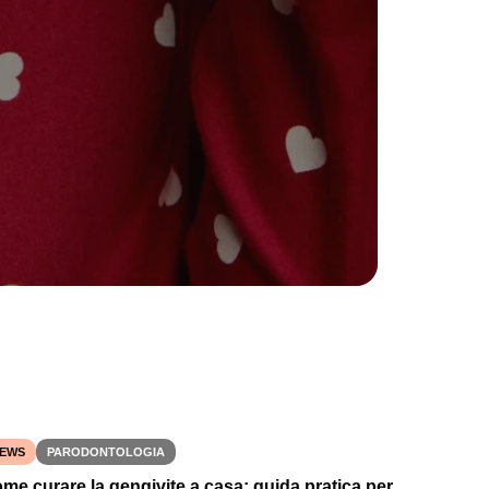
EWS
PARODONTOLOGIA
me curare la gengivite a casa: guida pratica per