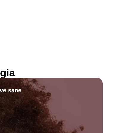
gia
ive sane
Scopri