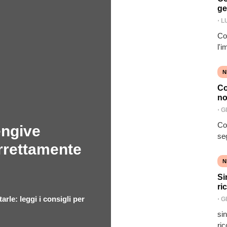
ge
⋅
L
Con
l'
N
Co
no
⋅
G
Co
engive
se
orrettamente
N
Si
ri
arle: leggi i consigli per
⋅
G
si
ric