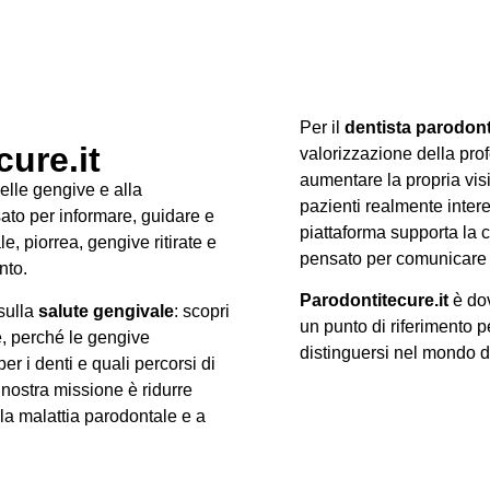
Per il
dentista parodon
ure.it
valorizzazione della prof
aumentare la propria visib
delle gengive e alla
pazienti realmente intere
ato per informare, guidare e
piattaforma supporta la c
, piorrea, gengive ritirate e
pensato per comunicare 
nto.
Parodontitecure.it
è dov
 sulla
salute gengivale
: scopri
un punto di riferimento p
e, perché le gengive
distinguersi nel mondo 
r i denti e quali percorsi di
 nostra missione è ridurre
lla malattia parodontale e a