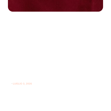
NEWS
PARODONTOLOGIA
Come curare la gengivite a casa:
guida pratica per gengive sane
⋅
LUGLIO 3, 2026
Consigli utili su come curare la gengivite a casa e
l'importanza del supporto professionale per le gengive.