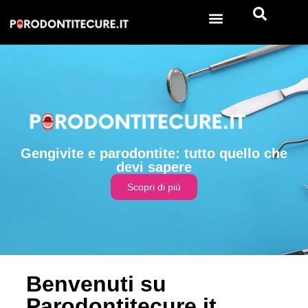
Gengivite e parodontite: tutto quello che
devi sapere
Scopri di più
Benvenuti su
Parodontitecure.it