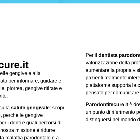
Per il
dentista parodon
ure.it
valorizzazione della prof
aumentare la propria visib
delle gengive e alla
pazienti realmente intere
ato per informare, guidare e
piattaforma supporta la c
, piorrea, gengive ritirate e
pensato per comunicare 
nto.
Parodontitecure.it
è dov
 sulla
salute gengivale
: scopri
un punto di riferimento p
e, perché le gengive
distinguersi nel mondo 
r i denti e quali percorsi di
 nostra missione è ridurre
lla malattia parodontale e a