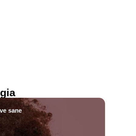
gia
ive sane
Scopri