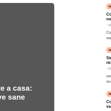
N
Co
no
⋅
G
Co
se
N
Si
ri
⋅
G
si
ric
e a casa:
N
ve sane
Co
va