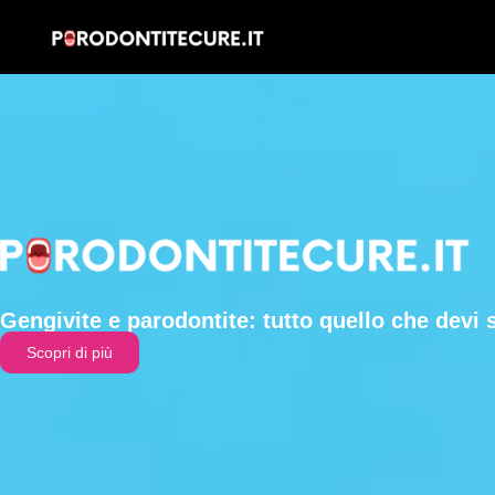
Gengivite e parodontite: tutto quello che devi 
Scopri di più