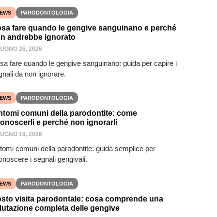
EWS
PARODONTOLOGIA
sa fare quando le gengive sanguinano e perché
n andrebbe ignorato
IUGNO 26, 2026
sa fare quando le gengive sanguinano: guida per capire i
gnali da non ignorare.
EWS
PARODONTOLOGIA
ntomi comuni della parodontite: come
conoscerli e perché non ignorarli
IUGNO 18, 2026
ntomi comuni della parodontite: guida semplice per
onoscere i segnali gengivali.
EWS
PARODONTOLOGIA
sto visita parodontale: cosa comprende una
lutazione completa delle gengive