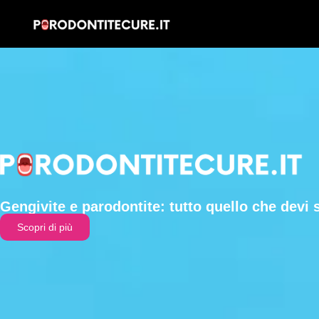
Gengivite e parodontite: tutto quello che devi 
Scopri di più