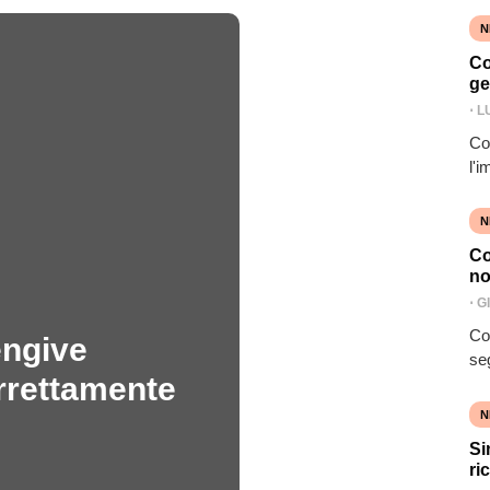
N
Co
ge
⋅
L
Con
l'
N
Co
no
⋅
G
Co
engive
se
orrettamente
N
Si
ri