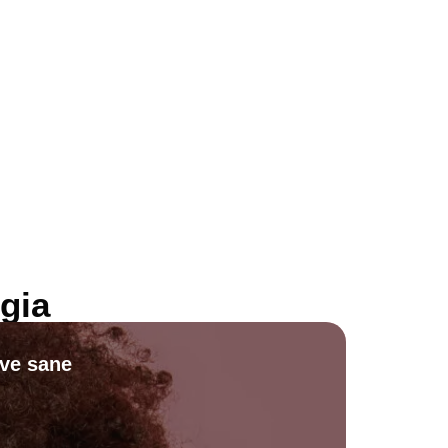
gia
ive sane
Scopri