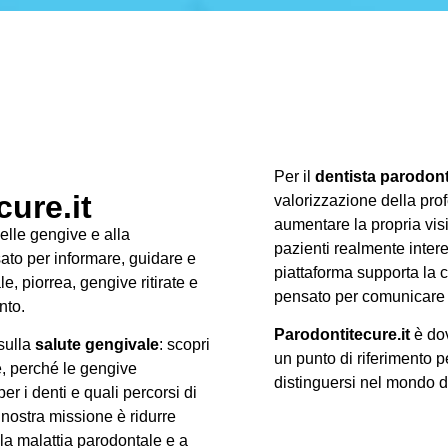
Per il
dentista parodon
ure.it
valorizzazione della prof
aumentare la propria visib
delle gengive e alla
pazienti realmente intere
ato per informare, guidare e
piattaforma supporta la c
, piorrea, gengive ritirate e
pensato per comunicare 
nto.
Parodontitecure.it
è dov
 sulla
salute gengivale
: scopri
un punto di riferimento p
e, perché le gengive
distinguersi nel mondo 
r i denti e quali percorsi di
 nostra missione è ridurre
lla malattia parodontale e a