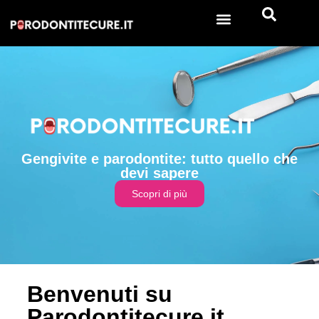
Gengivite e parodontite: tutto quello che
devi sapere
Scopri di più
Benvenuti su
Parodontitecure.it