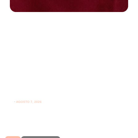
NEWS
PARODONTOLOGIA
Spazzolare denti con gengive
sensibili: come farlo correttamente
ogni giorno
⋅
AGOSTO 7, 2026
Spazzolare denti con gengive sensibili senza irritarle:
leggi i consigli per una pulizia più delicata.