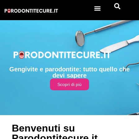
Gengivite e parodontite: tutto quello che
devi sapere
Scopri di più
Benvenuti su
Parodontitecure.it