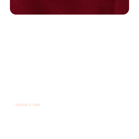
NEWS
PARODONTOLOGIA
Come curare la gengivite a casa:
guida pratica per gengive sane
⋅
LUGLIO 3, 2026
Consigli utili su come curare la gengivite a casa e
l'importanza del supporto professionale per le gengive.