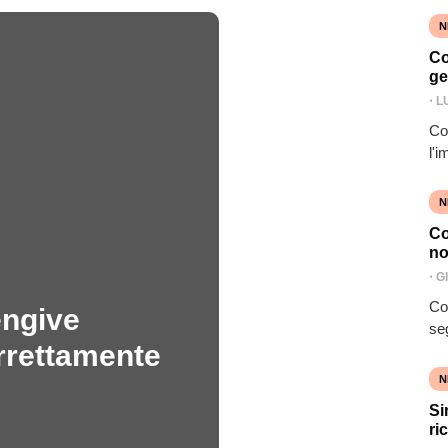
N
Co
ge
⋅
L
Con
l'
N
Co
no
⋅
G
Co
engive
se
orrettamente
N
Si
ri