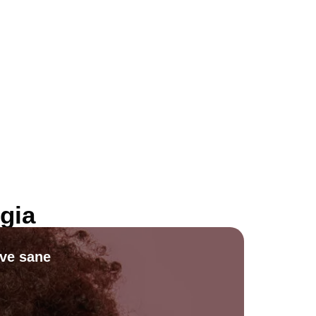
gia
ive sane
Scopri