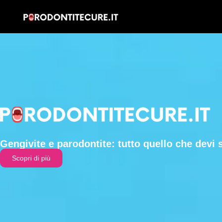
Gengivite e parodontite: tutto quello che devi 
Scopri di più