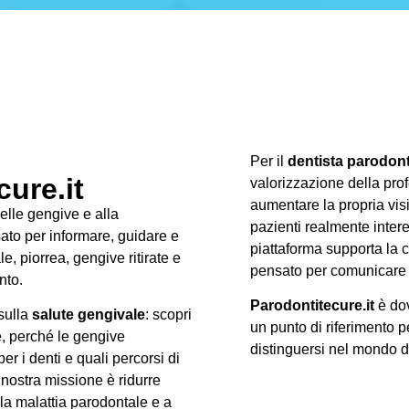
Per il
dentista parodon
ure.it
valorizzazione della prof
aumentare la propria visib
delle gengive e alla
pazienti realmente intere
ato per informare, guidare e
piattaforma supporta la c
, piorrea, gengive ritirate e
pensato per comunicare 
nto.
Parodontitecure.it
è dov
 sulla
salute gengivale
: scopri
un punto di riferimento p
e, perché le gengive
distinguersi nel mondo 
r i denti e quali percorsi di
 nostra missione è ridurre
lla malattia parodontale e a