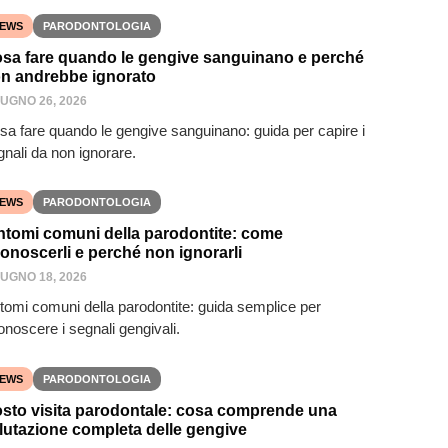
EWS
PARODONTOLOGIA
sa fare quando le gengive sanguinano e perché
n andrebbe ignorato
IUGNO 26, 2026
sa fare quando le gengive sanguinano: guida per capire i
gnali da non ignorare.
EWS
PARODONTOLOGIA
ntomi comuni della parodontite: come
conoscerli e perché non ignorarli
IUGNO 18, 2026
ntomi comuni della parodontite: guida semplice per
onoscere i segnali gengivali.
EWS
PARODONTOLOGIA
sto visita parodontale: cosa comprende una
lutazione completa delle gengive