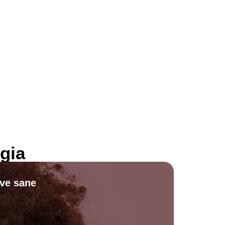
gia
ive sane
Scopri