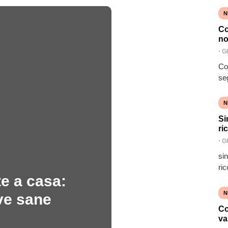
N
Co
no
⋅
G
Co
se
N
Si
ri
⋅
G
si
ric
e a casa:
N
ve sane
Co
va