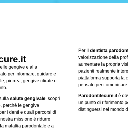
Per il
dentista parodon
ure.it
valorizzazione della prof
aumentare la propria visib
delle gengive e alla
pazienti realmente intere
ato per informare, guidare e
piattaforma supporta la c
, piorrea, gengive ritirate e
pensato per comunicare 
nto.
Parodontitecure.it
è dov
 sulla
salute gengivale
: scopri
un punto di riferimento p
e, perché le gengive
distinguersi nel mondo 
r i denti e quali percorsi di
 nostra missione è ridurre
lla malattia parodontale e a