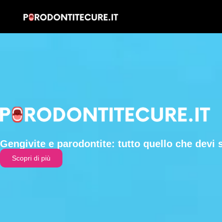
Gengivite e parodontite: tutto quello che devi 
Scopri di più