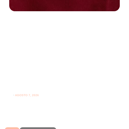
NEWS
PARODONTOLOGIA
Spazzolare denti con gengive
sensibili: come farlo correttamente
ogni giorno
⋅
AGOSTO 7, 2026
Spazzolare denti con gengive sensibili senza irritarle:
leggi i consigli per una pulizia più delicata.