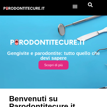
Gengivite e parodontite: tutto quello che
devi sapere
Scopri di più
Benvenuti su
Parodontitecure.it