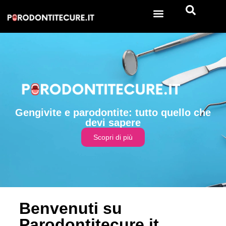
Gengivite e parodontite: tutto quello che
devi sapere
Scopri di più
Benvenuti su
Parodontitecure.it