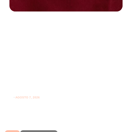
NEWS
PARODONTOLOGIA
Spazzolare denti con gengive
sensibili: come farlo correttamente
ogni giorno
⋅
AGOSTO 7, 2026
Spazzolare denti con gengive sensibili senza irritarle:
leggi i consigli per una pulizia più delicata.