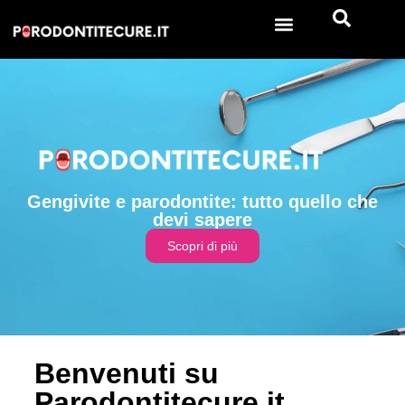
Gengivite e parodontite: tutto quello che
devi sapere
Scopri di più
Benvenuti su
Parodontitecure.it