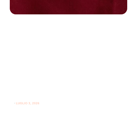
NEWS
PARODONTOLOGIA
Come curare la gengivite a casa:
guida pratica per gengive sane
⋅
LUGLIO 3, 2026
Consigli utili su come curare la gengivite a casa e
l'importanza del supporto professionale per le gengive.