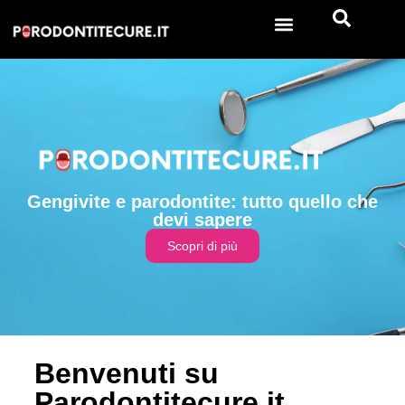
Gengivite e parodontite: tutto quello che
devi sapere
Scopri di più
Benvenuti su
Parodontitecure.it