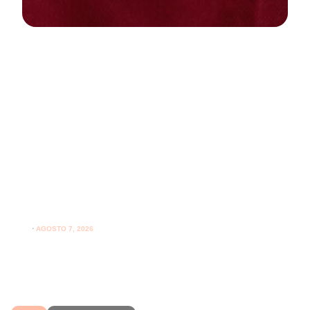
NEWS
PARODONTOLOGIA
Spazzolare denti con gengive
sensibili: come farlo correttamente
ogni giorno
⋅
AGOSTO 7, 2026
Spazzolare denti con gengive sensibili senza irritarle:
leggi i consigli per una pulizia più delicata.