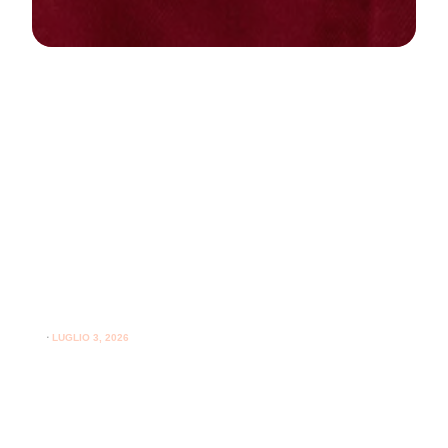
NEWS
PARODONTOLOGIA
Come curare la gengivite a casa:
guida pratica per gengive sane
⋅
LUGLIO 3, 2026
Consigli utili su come curare la gengivite a casa e
l'importanza del supporto professionale per le gengive.