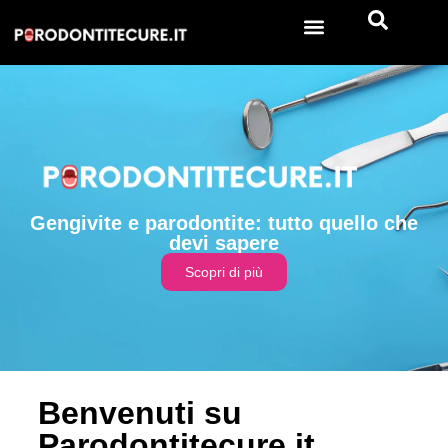
Gengivite e parodontite: tutto quello che
devi sapere
Scopri di più
Benvenuti su
Parodontitecure.it