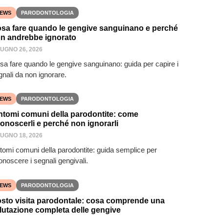
EWS
PARODONTOLOGIA
sa fare quando le gengive sanguinano e perché
n andrebbe ignorato
IUGNO 26, 2026
sa fare quando le gengive sanguinano: guida per capire i
gnali da non ignorare.
EWS
PARODONTOLOGIA
ntomi comuni della parodontite: come
conoscerli e perché non ignorarli
IUGNO 18, 2026
ntomi comuni della parodontite: guida semplice per
onoscere i segnali gengivali.
EWS
PARODONTOLOGIA
sto visita parodontale: cosa comprende una
lutazione completa delle gengive