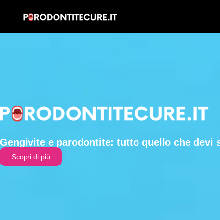
Gengivite e parodontite: tutto quello che devi 
Scopri di più