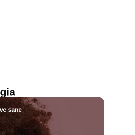
gia
ive sane
Scopri