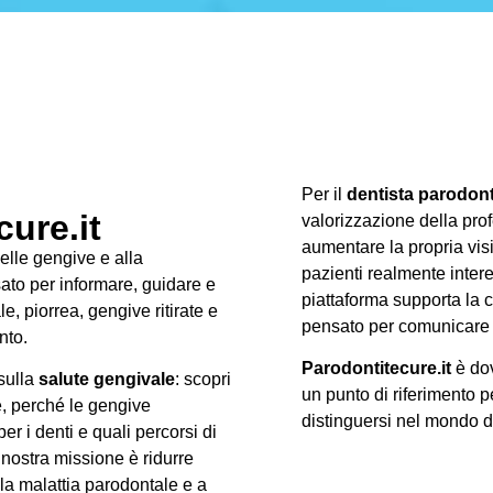
Per il
dentista parodon
ure.it
valorizzazione della prof
aumentare la propria visib
delle gengive e alla
pazienti realmente intere
ato per informare, guidare e
piattaforma supporta la c
, piorrea, gengive ritirate e
pensato per comunicare 
nto.
Parodontitecure.it
è dov
 sulla
salute gengivale
: scopri
un punto di riferimento p
e, perché le gengive
distinguersi nel mondo 
r i denti e quali percorsi di
 nostra missione è ridurre
lla malattia parodontale e a