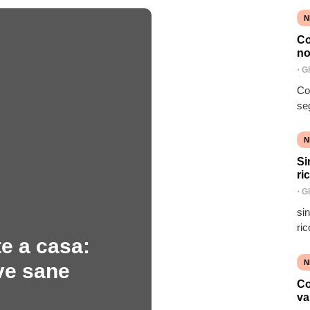
N
Co
no
⋅
G
Co
se
N
Si
ri
⋅
G
si
ric
e a casa:
N
ve sane
Co
va