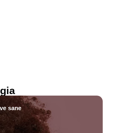
gia
ive sane
Scopri