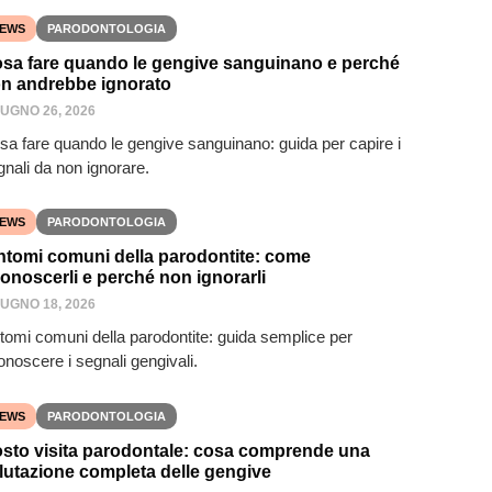
EWS
PARODONTOLOGIA
sa fare quando le gengive sanguinano e perché
n andrebbe ignorato
IUGNO 26, 2026
sa fare quando le gengive sanguinano: guida per capire i
gnali da non ignorare.
EWS
PARODONTOLOGIA
ntomi comuni della parodontite: come
conoscerli e perché non ignorarli
IUGNO 18, 2026
ntomi comuni della parodontite: guida semplice per
onoscere i segnali gengivali.
EWS
PARODONTOLOGIA
sto visita parodontale: cosa comprende una
lutazione completa delle gengive