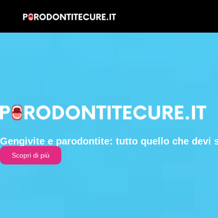
Gengivite e parodontite: tutto quello che devi 
Scopri di più