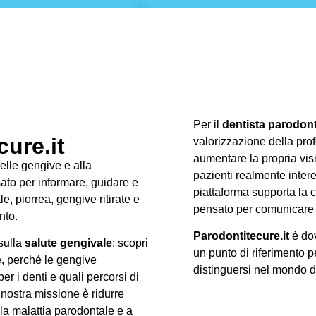
Per il
dentista parodon
ure.it
valorizzazione della prof
aumentare la propria visib
delle gengive e alla
pazienti realmente intere
ato per informare, guidare e
piattaforma supporta la c
, piorrea, gengive ritirate e
pensato per comunicare 
nto.
Parodontitecure.it
è dov
 sulla
salute gengivale
: scopri
un punto di riferimento p
e, perché le gengive
distinguersi nel mondo 
r i denti e quali percorsi di
 nostra missione è ridurre
lla malattia parodontale e a