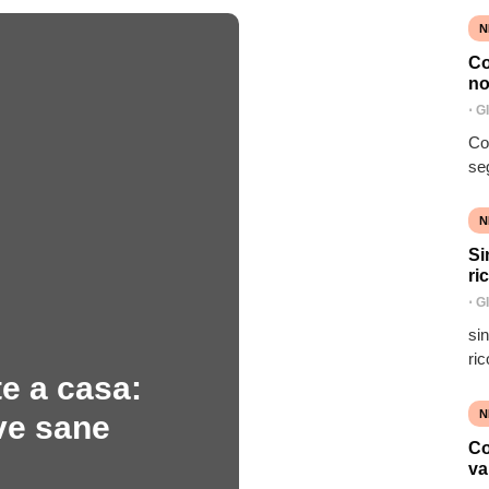
N
Co
no
⋅
G
Co
se
N
Si
ri
⋅
G
si
ric
e a casa:
N
ve sane
Co
va