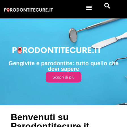
Gengivite e parodontite: tutto quello che
devi sapere
Scopri di più
Benvenuti su
Parodontitecure.it