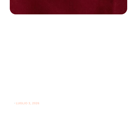
NEWS
PARODONTOLOGIA
Come curare la gengivite a casa:
guida pratica per gengive sane
⋅
LUGLIO 3, 2026
Consigli utili su come curare la gengivite a casa e
l'importanza del supporto professionale per le gengive.