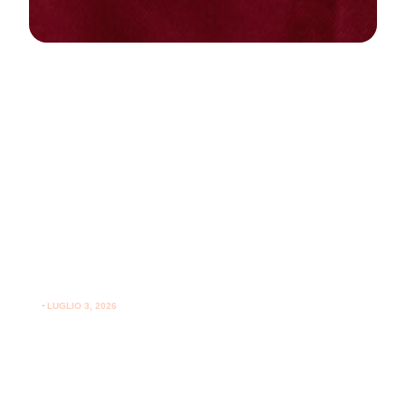
NEWS
PARODONTOLOGIA
Come curare la gengivite a casa:
guida pratica per gengive sane
⋅
LUGLIO 3, 2026
Consigli utili su come curare la gengivite a casa e
l'importanza del supporto professionale per le gengive.