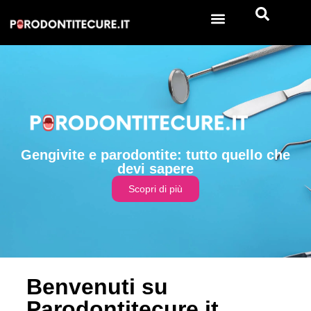
Gengivite e parodontite: tutto quello che
devi sapere
Scopri di più
Benvenuti su
Parodontitecure.it