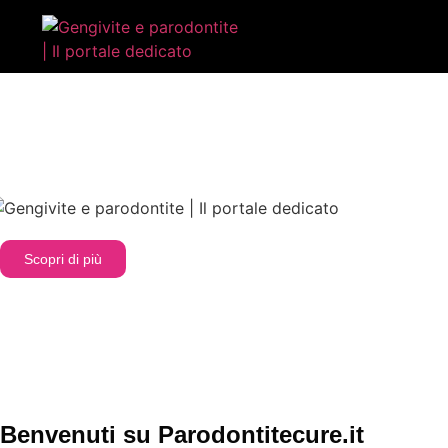
Gengivite e parodontite: tutto quello che devi 
Scopri di più
Benvenuti su Parodontitecure.it