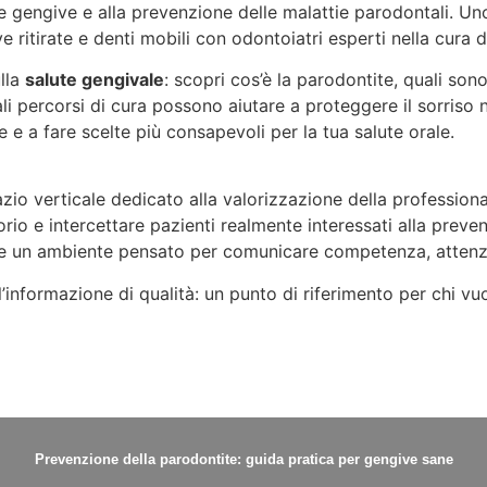
lle gengive e alla prevenzione delle malattie parodontali. 
 ritirate e denti mobili con odontoiatri esperti nella cura 
ulla
salute gengivale
: scopri cos’è la parodontite, quali so
li percorsi di cura possono aiutare a proteggere il sorriso 
 e a fare scelte più consapevoli per la tua salute orale.
azio verticale dedicato alla valorizzazione della professiona
itorio e intercettare pazienti realmente interessati alla prev
ci e un ambiente pensato per comunicare competenza, attenz
l’informazione di qualità: un punto di riferimento per chi vu
Prevenzione della parodontite: guida pratica per gengive sane