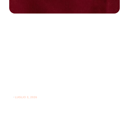
NEWS
PARODONTOLOGIA
Come curare la gengivite a casa:
guida pratica per gengive sane
⋅
LUGLIO 3, 2026
Consigli utili su come curare la gengivite a casa e
l'importanza del supporto professionale per le gengive.