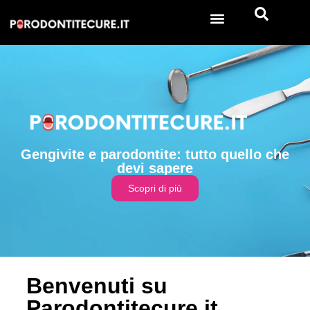
Gengivite e parodontite: tutto quello che
devi sapere
Scopri di più
Benvenuti su
Parodontitecure.it