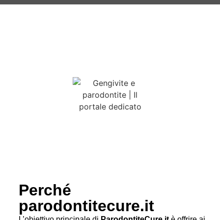
Perché
parodontitecure.it
L’obiettivo principale di
ParodontiteCure.it
è offrire ai