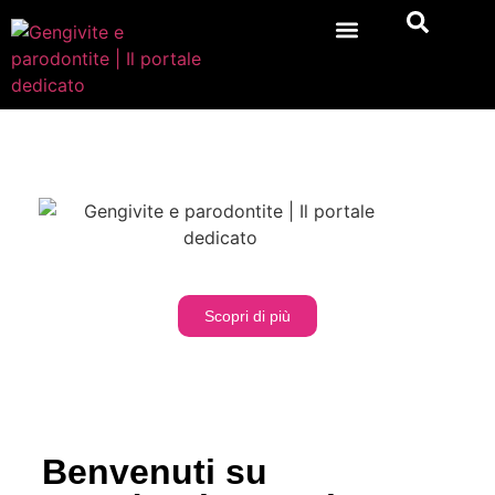
Gengivite e parodontite: tutto quello che
devi sapere
Scopri di più
Benvenuti su