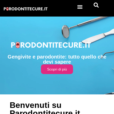
Gengivite e parodontite: tutto quello che
devi sapere
Scopri di più
Benvenuti su
Parodontitecure.it