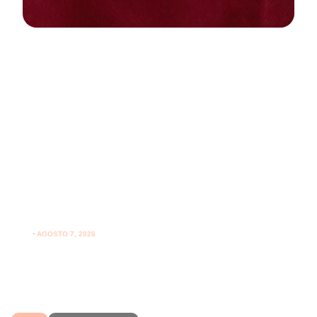
NEWS
PARODONTOLOGIA
Spazzolare denti con gengive
sensibili: come farlo correttamente
ogni giorno
⋅
AGOSTO 7, 2026
Spazzolare denti con gengive sensibili senza irritarle:
leggi i consigli per una pulizia più delicata.