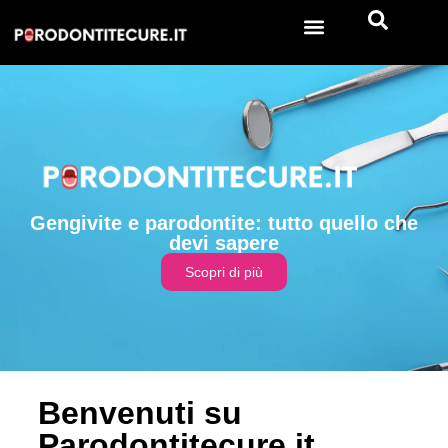
Gengivite e parodontite: tutto quello che
devi sapere
Scopri di più
Benvenuti su
Parodontitecure.it