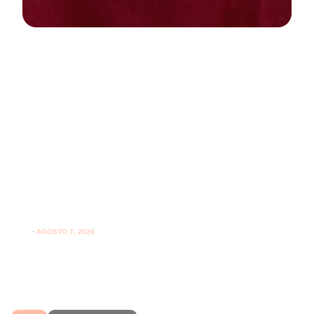
NEWS
PARODONTOLOGIA
Spazzolare denti con gengive
sensibili: come farlo correttamente
ogni giorno
⋅
AGOSTO 7, 2026
Spazzolare denti con gengive sensibili senza irritarle:
leggi i consigli per una pulizia più delicata.