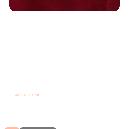
NEWS
PARODONTOLOGIA
Spazzolare denti con gengive
sensibili: come farlo correttamente
ogni giorno
⋅
AGOSTO 7, 2026
Spazzolare denti con gengive sensibili senza irritarle:
leggi i consigli per una pulizia più delicata.