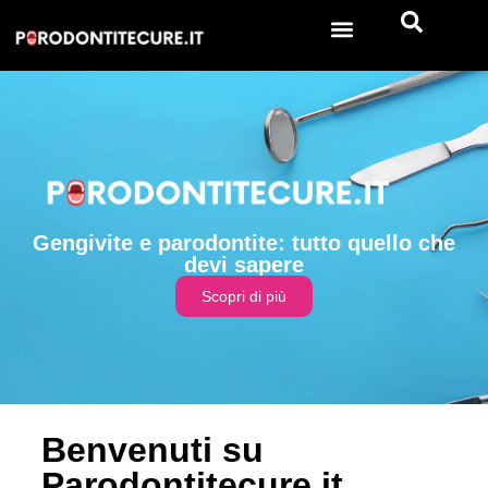
Gengivite e parodontite: tutto quello che
devi sapere
Scopri di più
Benvenuti su
Parodontitecure.it