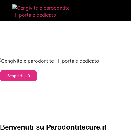
Gengivite e parodontite: tutto quello che devi 
Scopri di più
Benvenuti su Parodontitecure.it