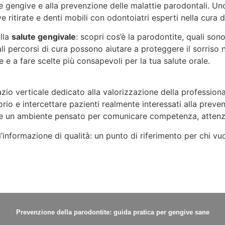
lle gengive e alla prevenzione delle malattie parodontali. 
 ritirate e denti mobili con odontoiatri esperti nella cura 
ulla
salute gengivale
: scopri cos’è la parodontite, quali so
li percorsi di cura possono aiutare a proteggere il sorriso 
 e a fare scelte più consapevoli per la tua salute orale.
azio verticale dedicato alla valorizzazione della professiona
itorio e intercettare pazienti realmente interessati alla prev
ci e un ambiente pensato per comunicare competenza, attenz
l’informazione di qualità: un punto di riferimento per chi vu
Prevenzione della parodontite: guida pratica per gengive sane