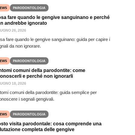
EWS
PARODONTOLOGIA
sa fare quando le gengive sanguinano e perché
n andrebbe ignorato
IUGNO 26, 2026
sa fare quando le gengive sanguinano: guida per capire i
gnali da non ignorare.
EWS
PARODONTOLOGIA
ntomi comuni della parodontite: come
conoscerli e perché non ignorarli
IUGNO 18, 2026
ntomi comuni della parodontite: guida semplice per
onoscere i segnali gengivali.
EWS
PARODONTOLOGIA
sto visita parodontale: cosa comprende una
lutazione completa delle gengive