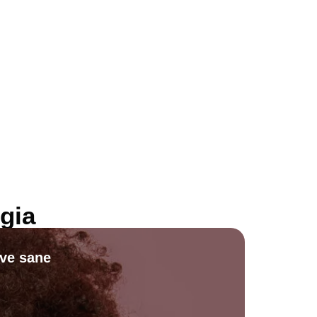
gia
ive sane
Scopri