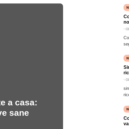
N
Co
no
⋅
G
Co
se
N
Si
ri
⋅
G
si
ric
e a casa:
N
ve sane
Co
va