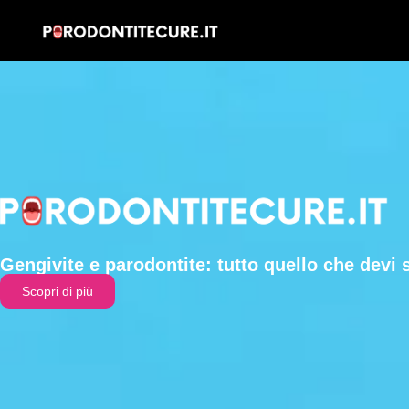
Gengivite e parodontite: tutto quello che devi 
Scopri di più