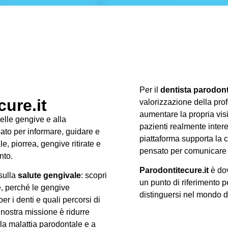
Per il
dentista parodon
ure.it
valorizzazione della prof
aumentare la propria visib
delle gengive e alla
pazienti realmente intere
ato per informare, guidare e
piattaforma supporta la c
, piorrea, gengive ritirate e
pensato per comunicare 
nto.
Parodontitecure.it
è dov
 sulla
salute gengivale
: scopri
un punto di riferimento p
e, perché le gengive
distinguersi nel mondo 
r i denti e quali percorsi di
 nostra missione è ridurre
lla malattia parodontale e a