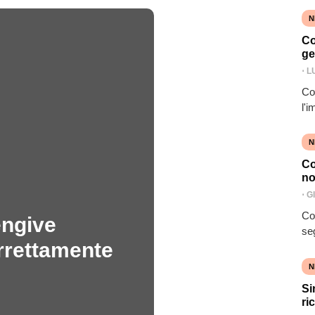
N
Co
ge
⋅
L
Con
l'
N
Co
no
⋅
G
Co
engive
se
orrettamente
N
Si
ri