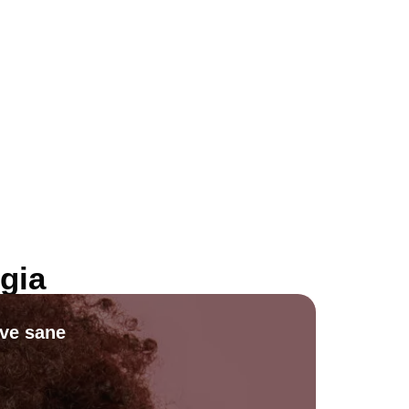
gia
ive sane
Scopri