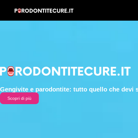
Gengivite e parodontite: tutto quello che devi 
Scopri di più