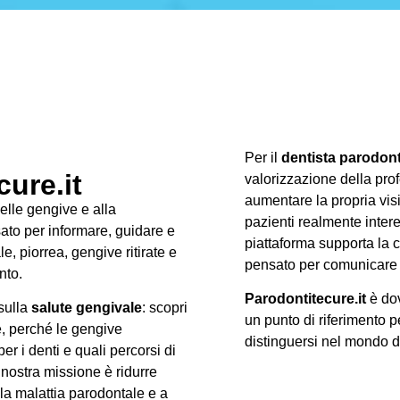
Per il
dentista parodon
ure.it
valorizzazione della prof
aumentare la propria visib
delle gengive e alla
pazienti realmente intere
ato per informare, guidare e
piattaforma supporta la c
, piorrea, gengive ritirate e
pensato per comunicare 
nto.
Parodontitecure.it
è dov
 sulla
salute gengivale
: scopri
un punto di riferimento p
e, perché le gengive
distinguersi nel mondo 
r i denti e quali percorsi di
 nostra missione è ridurre
lla malattia parodontale e a