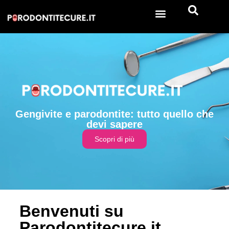
Gengivite e parodontite: tutto quello che
devi sapere
Scopri di più
Benvenuti su
Parodontitecure.it