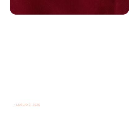
NEWS
PARODONTOLOGIA
Come curare la gengivite a casa:
guida pratica per gengive sane
⋅
LUGLIO 3, 2026
Consigli utili su come curare la gengivite a casa e
l'importanza del supporto professionale per le gengive.