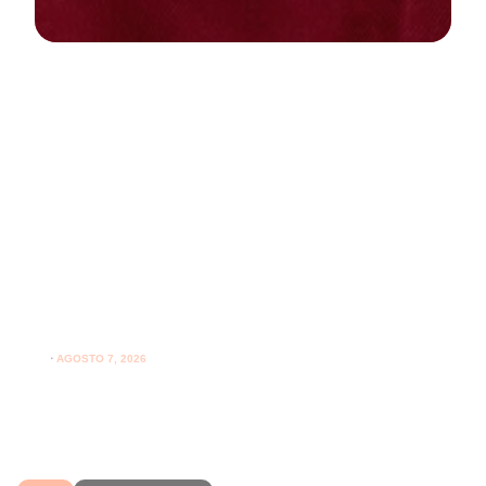
NEWS
PARODONTOLOGIA
Spazzolare denti con gengive
sensibili: come farlo correttamente
ogni giorno
⋅
AGOSTO 7, 2026
Spazzolare denti con gengive sensibili senza irritarle:
leggi i consigli per una pulizia più delicata.