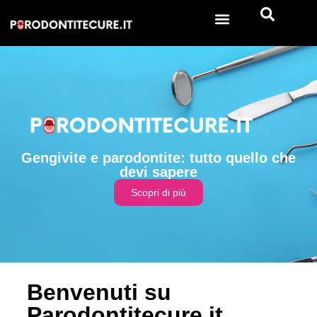
Gengivite e parodontite: tutto quello che
devi sapere
Scopri di più
Benvenuti su
Parodontitecure.it