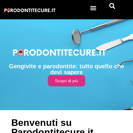
Gengivite e parodontite: tutto quello che
devi sapere
Scopri di più
Benvenuti su
Parodontitecure.it