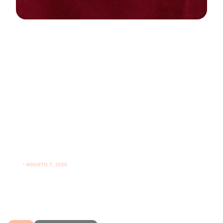
NEWS
PARODONTOLOGIA
Spazzolare denti con gengive
sensibili: come farlo correttamente
ogni giorno
⋅
AGOSTO 7, 2026
Spazzolare denti con gengive sensibili senza irritarle:
leggi i consigli per una pulizia più delicata.