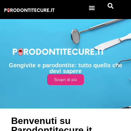
Gengivite e parodontite: tutto quello che
devi sapere
Scopri di più
Benvenuti su
Parodontitecure.it