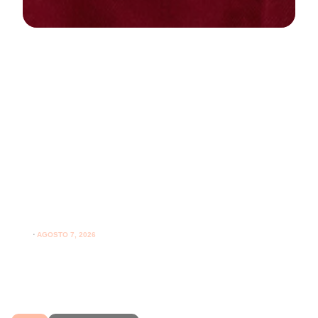
NEWS
PARODONTOLOGIA
Spazzolare denti con gengive
sensibili: come farlo correttamente
ogni giorno
⋅
AGOSTO 7, 2026
Spazzolare denti con gengive sensibili senza irritarle:
leggi i consigli per una pulizia più delicata.