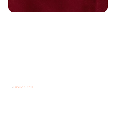
NEWS
PARODONTOLOGIA
Come curare la gengivite a casa:
guida pratica per gengive sane
⋅
LUGLIO 3, 2026
Consigli utili su come curare la gengivite a casa e
l'importanza del supporto professionale per le gengive.