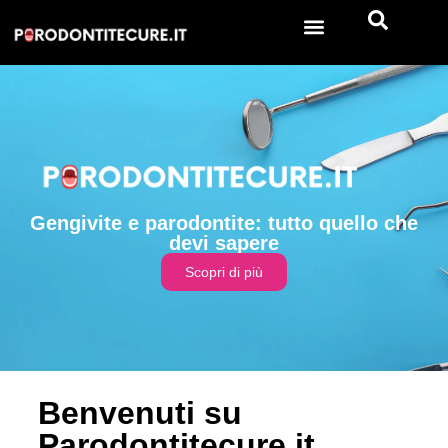
Gengivite e parodontite: tutto quello che
devi sapere
Scopri di più
Benvenuti su
Parodontitecure.it