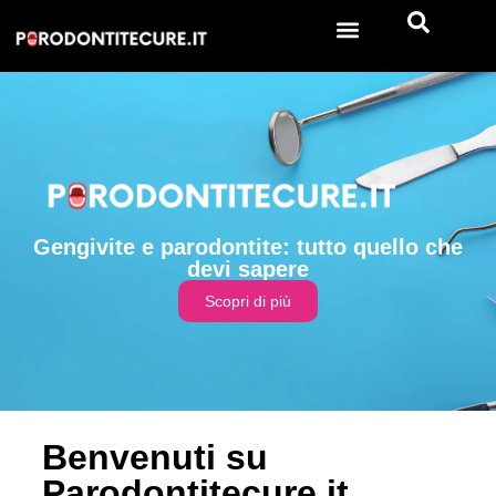
Gengivite e parodontite: tutto quello che
devi sapere
Scopri di più
Benvenuti su
Parodontitecure.it