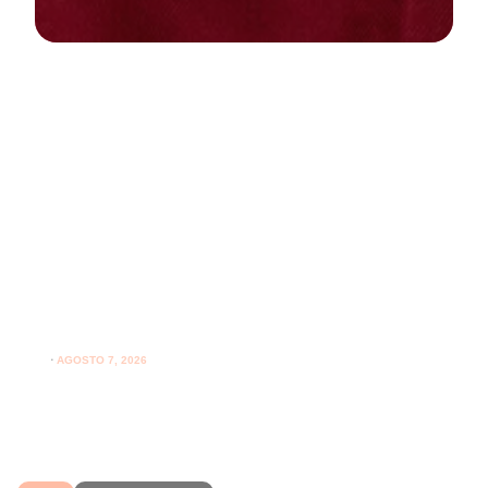
NEWS
PARODONTOLOGIA
Spazzolare denti con gengive
sensibili: come farlo correttamente
ogni giorno
⋅
AGOSTO 7, 2026
Spazzolare denti con gengive sensibili senza irritarle:
leggi i consigli per una pulizia più delicata.