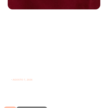
NEWS
PARODONTOLOGIA
Spazzolare denti con gengive
sensibili: come farlo correttamente
ogni giorno
⋅
AGOSTO 7, 2026
Spazzolare denti con gengive sensibili senza irritarle:
leggi i consigli per una pulizia più delicata.