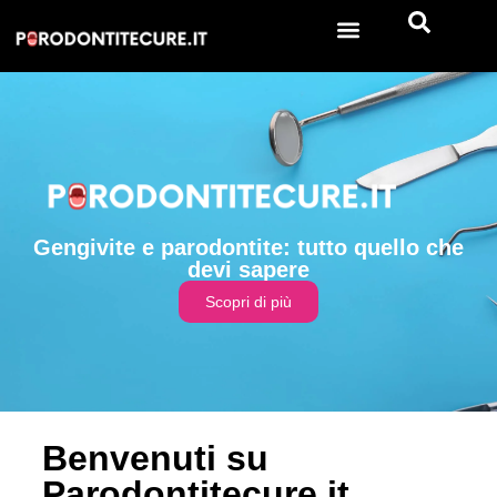
Gengivite e parodontite: tutto quello che
devi sapere
Scopri di più
Benvenuti su
Parodontitecure.it