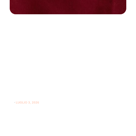
NEWS
PARODONTOLOGIA
Come curare la gengivite a casa:
guida pratica per gengive sane
⋅
LUGLIO 3, 2026
Consigli utili su come curare la gengivite a casa e
l'importanza del supporto professionale per le gengive.