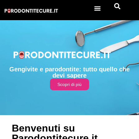
Gengivite e parodontite: tutto quello che
devi sapere
Scopri di più
Benvenuti su
Parodontitecure.it