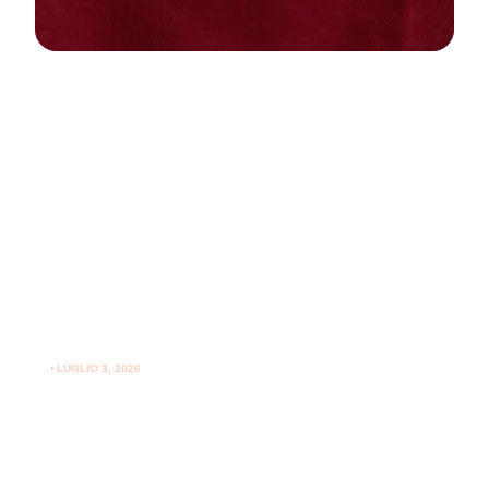
NEWS
PARODONTOLOGIA
Come curare la gengivite a casa:
guida pratica per gengive sane
⋅
LUGLIO 3, 2026
Consigli utili su come curare la gengivite a casa e
l'importanza del supporto professionale per le gengive.