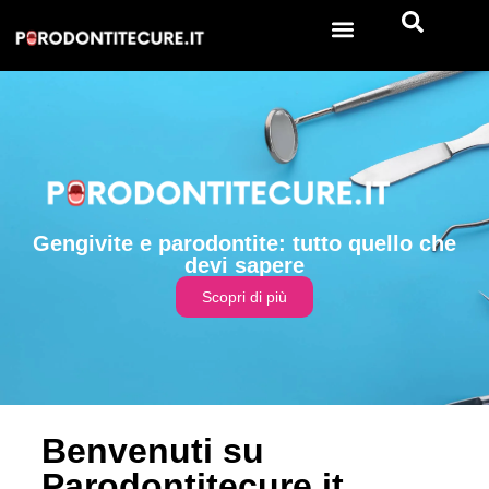
Gengivite e parodontite: tutto quello che
devi sapere
Scopri di più
Benvenuti su
Parodontitecure.it