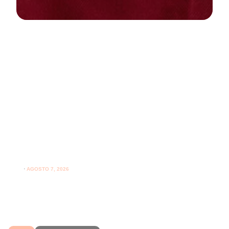
NEWS
PARODONTOLOGIA
Spazzolare denti con gengive
sensibili: come farlo correttamente
ogni giorno
⋅
AGOSTO 7, 2026
Spazzolare denti con gengive sensibili senza irritarle:
leggi i consigli per una pulizia più delicata.