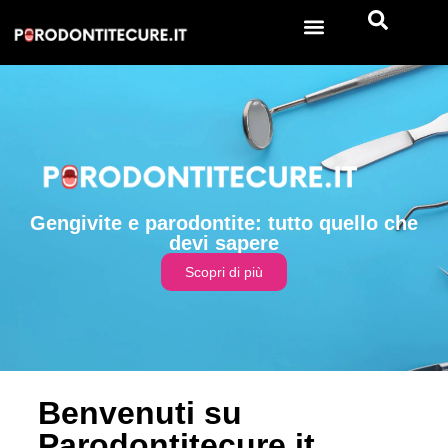
Gengivite e parodontite: tutto quello che
devi sapere
Scopri di più
Benvenuti su
Parodontitecure.it