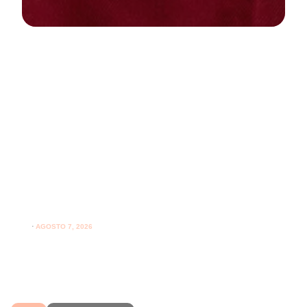
NEWS
PARODONTOLOGIA
Spazzolare denti con gengive
sensibili: come farlo correttamente
ogni giorno
⋅
AGOSTO 7, 2026
Spazzolare denti con gengive sensibili senza irritarle:
leggi i consigli per una pulizia più delicata.