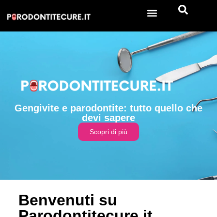
Gengivite e parodontite: tutto quello che
devi sapere
Scopri di più
Benvenuti su
Parodontitecure.it