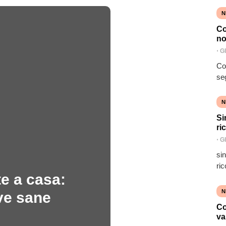
N
Co
no
⋅
G
Co
se
N
Si
ri
⋅
G
si
ric
e a casa:
N
ve sane
Co
va