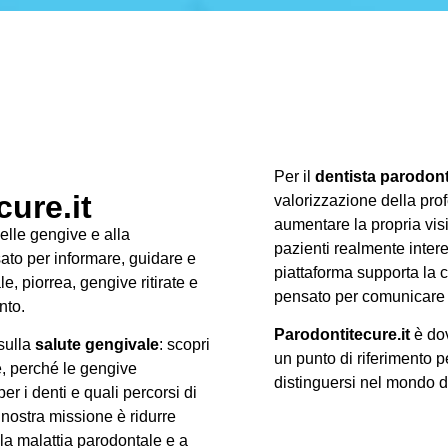
Per il
dentista parodon
ure.it
valorizzazione della prof
aumentare la propria visib
delle gengive e alla
pazienti realmente intere
ato per informare, guidare e
piattaforma supporta la c
, piorrea, gengive ritirate e
pensato per comunicare 
nto.
Parodontitecure.it
è dov
 sulla
salute gengivale
: scopri
un punto di riferimento p
e, perché le gengive
distinguersi nel mondo 
r i denti e quali percorsi di
 nostra missione è ridurre
lla malattia parodontale e a