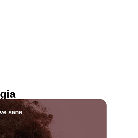
gia
ive sane
Scopri