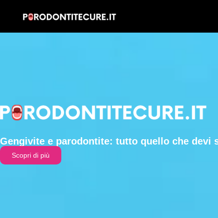
Gengivite e parodontite: tutto quello che devi 
Scopri di più