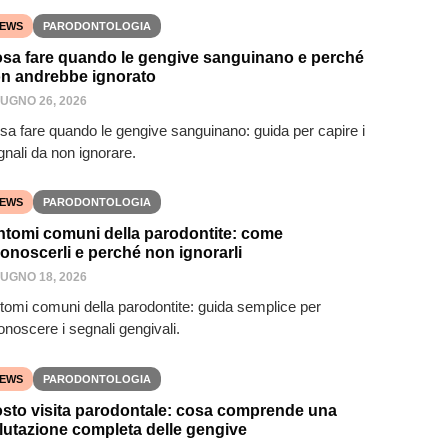
EWS
PARODONTOLOGIA
sa fare quando le gengive sanguinano e perché
n andrebbe ignorato
IUGNO 26, 2026
sa fare quando le gengive sanguinano: guida per capire i
gnali da non ignorare.
EWS
PARODONTOLOGIA
ntomi comuni della parodontite: come
conoscerli e perché non ignorarli
IUGNO 18, 2026
ntomi comuni della parodontite: guida semplice per
onoscere i segnali gengivali.
EWS
PARODONTOLOGIA
sto visita parodontale: cosa comprende una
lutazione completa delle gengive