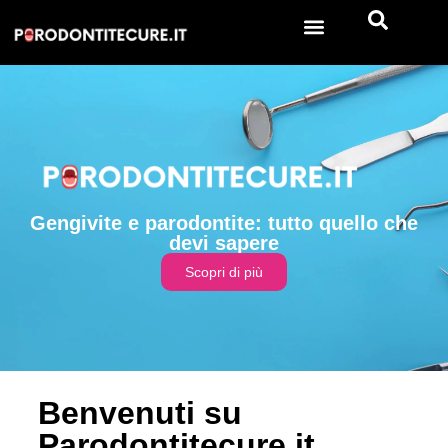
Gengivite e parodontite: tutto quello che
devi sapere
Scopri di più
Benvenuti su
Parodontitecure.it