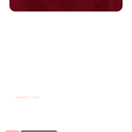
NEWS
PARODONTOLOGIA
Spazzolare denti con gengive
sensibili: come farlo correttamente
ogni giorno
⋅
AGOSTO 7, 2026
Spazzolare denti con gengive sensibili senza irritarle:
leggi i consigli per una pulizia più delicata.