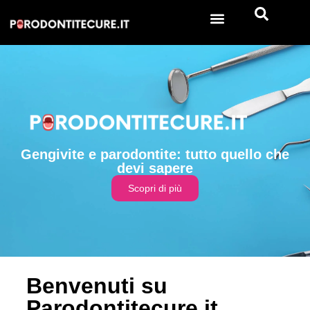
Gengivite e parodontite: tutto quello che
devi sapere
Scopri di più
Benvenuti su
Parodontitecure.it