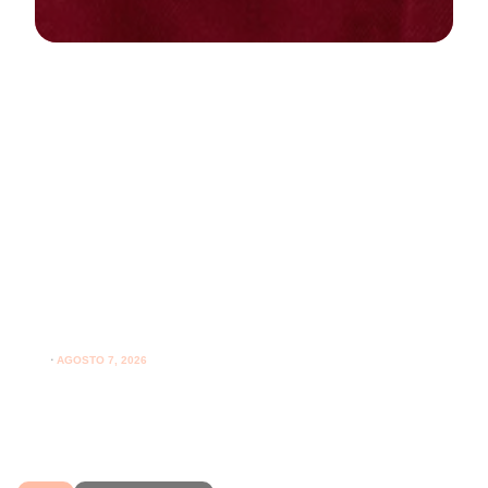
NEWS
PARODONTOLOGIA
Spazzolare denti con gengive
sensibili: come farlo correttamente
ogni giorno
⋅
AGOSTO 7, 2026
Spazzolare denti con gengive sensibili senza irritarle:
leggi i consigli per una pulizia più delicata.