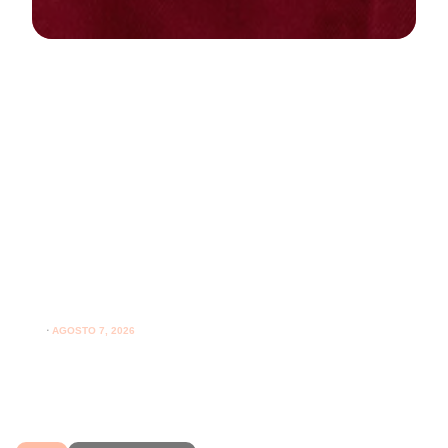
NEWS
PARODONTOLOGIA
Spazzolare denti con gengive
sensibili: come farlo correttamente
ogni giorno
⋅
AGOSTO 7, 2026
Spazzolare denti con gengive sensibili senza irritarle:
leggi i consigli per una pulizia più delicata.