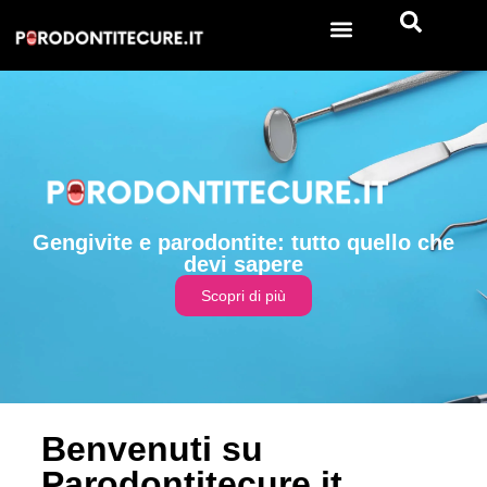
Gengivite e parodontite: tutto quello che
devi sapere
Scopri di più
Benvenuti su
Parodontitecure.it