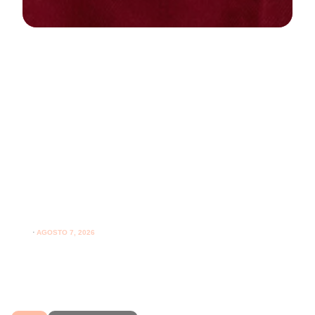
NEWS
PARODONTOLOGIA
Spazzolare denti con gengive
sensibili: come farlo correttamente
ogni giorno
⋅
AGOSTO 7, 2026
Spazzolare denti con gengive sensibili senza irritarle:
leggi i consigli per una pulizia più delicata.