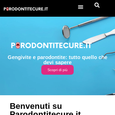
Gengivite e parodontite: tutto quello che
devi sapere
Scopri di più
Benvenuti su
Parodontitecure.it