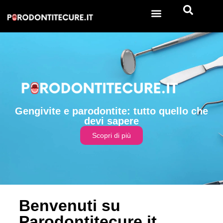
Gengivite e parodontite: tutto quello che
devi sapere
Scopri di più
Benvenuti su
Parodontitecure.it