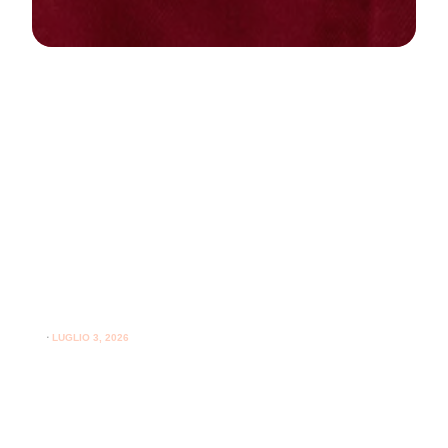
NEWS
PARODONTOLOGIA
Come curare la gengivite a casa:
guida pratica per gengive sane
⋅
LUGLIO 3, 2026
Consigli utili su come curare la gengivite a casa e
l'importanza del supporto professionale per le gengive.